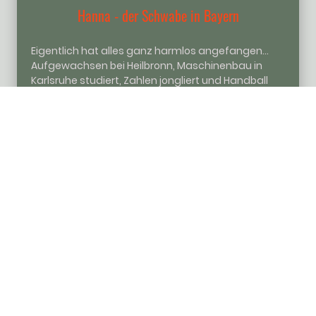
Hanna - der Schwabe in Bayern
Eigentlich hat alles ganz harmlos angefangen...
Aufgewachsen bei Heilbronn, Maschinenbau in
Karlsruhe studiert, Zahlen jongliert und Handball
gespielt. Doch dann kam Emmy - und aus
Schrauben wurde Sitz, Platz, Fuß. Heute bin ich
zusätzlich zur Ingenieurin zertifizierte
Hundetrainerin nach §11, mit Zusatzausbildung als
Dummytrainerin und jeder Menge Leidenschaft für
die Arbeit mit Zwei- und Vierbeinern. Den
schwäbischen Dialekt kann ich nicht ganz
verstecken - dafür aber die Kamera kaum aus der
Hand legen: Als Fotografin halte ich die schönsten
Momente zwischen Mensch und Hund fest.
Technik, Training und Kreativität - klingt verrückt,
passt aber perfekt zusammen!